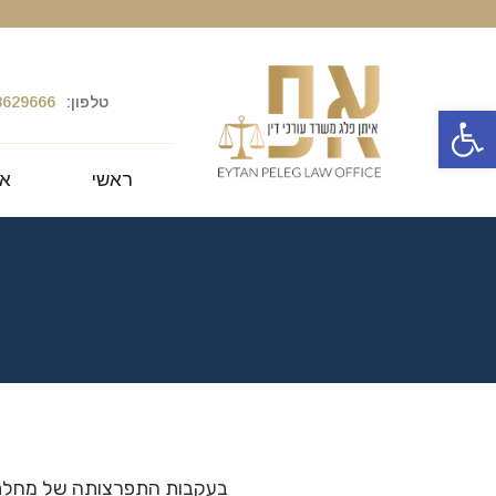
טלפון:
8629666
פתח סרגל נגישות
ראשי
או