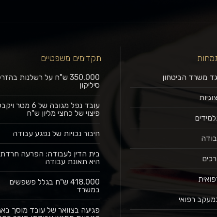
מחות
תקדימים משפטיים
גד משרד הביטחון
350,000 ש"ח על רשלנות בהז
סיליקון
וגיות
עובד נפל מגובה של 6 מטר ויק
פיצוי של כחצי מליון ש"ח
למידים
חיבור נכויות של נפגע עבודה
בודה
בית הדין לעבודה: הפרעה חרדתי
רכים
היא תאונת עבודה
פואית
418,000 ש"ח בגלל פשפשים
במשרד
מעקב רפואי
פגיעה בצוואר של עובד מוסך בא