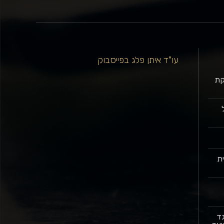
עו"ד איתן פלג בפייסבוק
רקת
בל
ת
גד