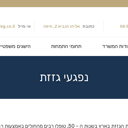
04-
כתובת
אליהו הנביא 2, חיפה
אי-מייל
eg.co.il
דות המשרד
תחומי התמחות
הישגים משפטיי
נפגעי גזזת
בעקבות התפרצותה של מחלת הגזזת בארץ בשנות ה – 50, טופלו ר