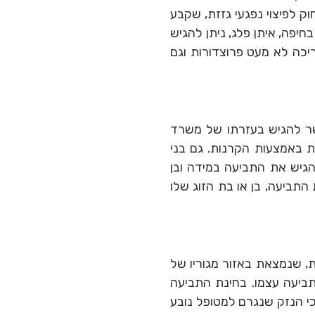
ות, לרבות גידולים סרטניים וגידולים שפירים. בשנת 1994 נחקק חוק לפיצוי נפגעי גזזת, שקבע
יפה, איתן פלג, ניתן להגיש
יכה לא מעט פרוצדורות וגם
שר להגיש בעזרתו של משרד
ת באמצעות הקרנות. גם בני
להגיש את התביעה במידה ובן
תביעה, בן או בת הזוג שלו
, שנמצאת באזור מגוריו של
ביעה עצמו. בחינת התביעה
כי הנזק שנגרם למטופל נובע