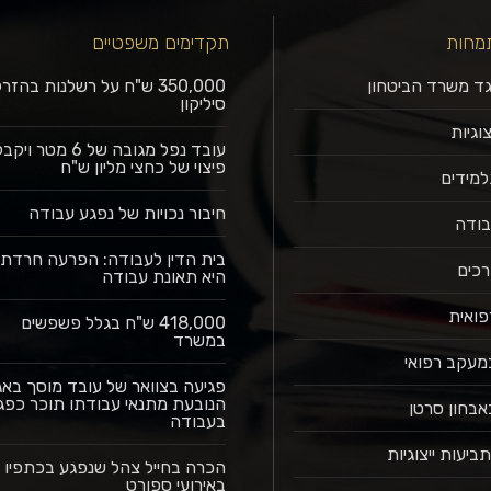
מחות
תקדימים משפטיים
גד משרד הביטחון
350,000 ש"ח על רשלנות בהז
סיליקון
וגיות
עובד נפל מגובה של 6 מטר ויק
פיצוי של כחצי מליון ש"ח
למידים
חיבור נכויות של נפגע עבודה
בודה
בית הדין לעבודה: הפרעה חרדתי
רכים
היא תאונת עבודה
פואית
418,000 ש"ח בגלל פשפשים
במשרד
מעקב רפואי
פגיעה בצוואר של עובד מוסך בא
הנובעת מתנאי עבודתו תוכר כפג
אבחון סרטן
בעבודה
תביעות ייצוגיות
הכרה בחייל צהל שנפגע בכתפיו
באירועי ספורט