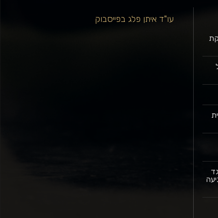
עו"ד איתן פלג בפייסבוק
רקת
בל
ת
גד
יעה