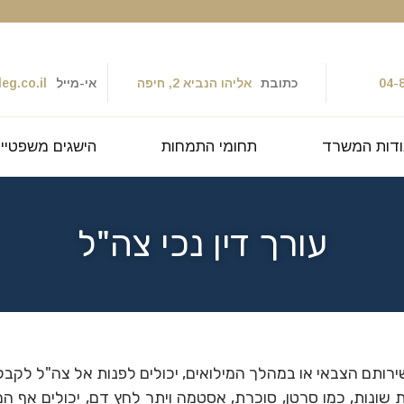
04-
כתובת
אליהו הנביא 2, חיפה
אי-מייל
eg.co.il
דות המשרד
תחומי התמחות
הישגים משפטיי
עורך דין נכי צה"ל
ירותם הצבאי או במהלך המילואים, יכולים לפנות אל צה"ל לקבלת
 שונות, כמו סרטן, סוכרת, אסטמה ויתר לחץ דם, יכולים אף 