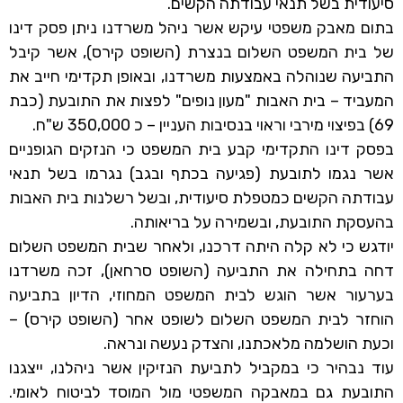
סיעודית בשל תנאי עבודתה הקשים.
בתום מאבק משפטי עיקש אשר ניהל משרדנו ניתן פסק דינו
של בית המשפט השלום בנצרת (השופט קירס), אשר קיבל
התביעה שנוהלה באמצעות משרדנו, ובאופן תקדימי חייב את
המעביד – בית האבות "מעון נופים" לפצות את התובעת (כבת
69) בפיצוי מירבי וראוי בנסיבות העניין – כ 350,000 ש"ח.
בפסק דינו התקדימי קבע בית המשפט כי הנזקים הגופניים
אשר נגמו לתובעת (פגיעה בכתף ובגב) נגרמו בשל תנאי
עבודתה הקשים כמטפלת סיעודית, ובשל רשלנות בית האבות
בהעסקת התובעת, ובשמירה על בריאותה.
יודגש כי לא קלה היתה דרכנו, ולאחר שבית המשפט השלום
דחה בתחילה את התביעה (השופט סרחאן), זכה משרדנו
בערעור אשר הוגש לבית המשפט המחוזי, הדיון בתביעה
הוחזר לבית המשפט השלום לשופט אחר (השופט קירס) –
וכעת הושלמה מלאכתנו, והצדק נעשה ונראה.
עוד נבהיר כי במקביל לתביעת הנזיקין אשר ניהלנו, ייצגנו
התובעת גם במאבקה המשפטי מול המוסד לביטוח לאומי.